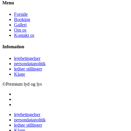
Menu
Forside
Booking
Galleri
Om os
Kontakt os
Infomation
lejebetingelser
persondatapolitik
ledige stillinger
Klage
©Premium lyd og lys
lejebetingelser
persondatapolitik
ledige stillinger
Klage