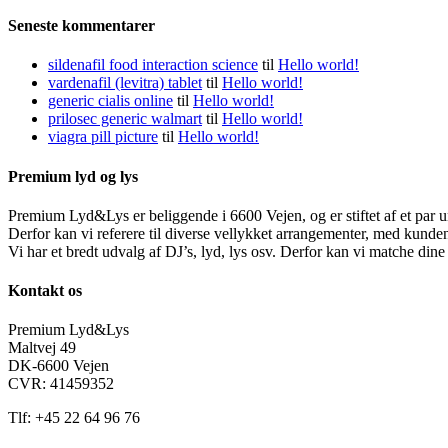
Seneste kommentarer
sildenafil food interaction science
til
Hello world!
vardenafil (levitra) tablet
til
Hello world!
generic cialis online
til
Hello world!
prilosec generic walmart
til
Hello world!
viagra pill picture
til
Hello world!
Premium lyd og lys
Premium Lyd&Lys er beliggende i 6600 Vejen, og er stiftet af et par u
Derfor kan vi referere til diverse vellykket arrangementer, med kunden
Vi har et bredt udvalg af DJ’s, lyd, lys osv. Derfor kan vi matche din
Kontakt os
Premium Lyd&Lys
Maltvej 49
DK-6600 Vejen
CVR: 41459352
Tlf: +45 22 64 96 76